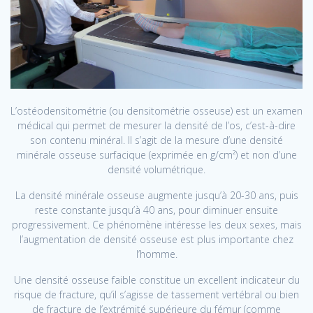
L’ostéodensitométrie (ou densitométrie osseuse) est un examen
médical qui permet de mesurer la densité de l’os, c’est-à-dire
son contenu minéral. Il s’agit de la mesure d’une densité
minérale osseuse surfacique (exprimée en g/cm²) et non d’une
densité volumétrique.
La densité minérale osseuse augmente jusqu’à 20-30 ans, puis
reste constante jusqu’à 40 ans, pour diminuer ensuite
progressivement. Ce phénomène intéresse les deux sexes, mais
l’augmentation de densité osseuse est plus importante chez
l’homme.
Une densité osseuse faible constitue un excellent indicateur du
risque de fracture, qu’il s’agisse de tassement vertébral ou bien
de fracture de l’extrémité supérieure du fémur (comme