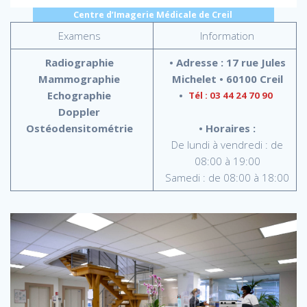
Centre d’Imagerie Médicale de Creil
Examens
Information
Radiographie
•
Adresse : 17 rue Jules
Mammographie
Michelet • 60100 Creil
Echographie
•
Tél : 03 44 24 70 90
Doppler
Ostéodensitométrie
• Horaires :
De lundi à vendredi : de
08:00 à 19:00
Samedi : de 08:00 à 18:00